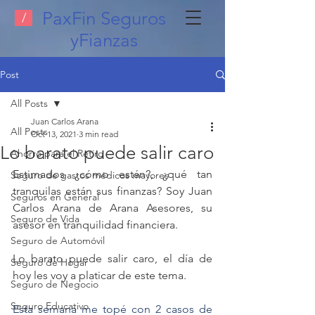
PaxFin Seguros
/
yFianzas
Post
All Posts
Juan Carlos Arana
All Posts
Oct 13, 2021
3 min read
Lo barato puede salir caro
Ahorro para el Retiro
Estimados ¿cómo están?, ¿qué tan 
Seguro de gastos médicos mayores
tranquilas están sus finanzas? Soy Juan 
Seguros en General
Carlos Arana de Arana Asesores, su 
Seguro de Vida
asesor en tranquilidad financiera.
Seguro de Automóvil
Lo barato puede salir caro, el día de 
Seguro de Hogar
hoy les voy a platicar de este tema.
Seguro de Negocio
Seguro Educativo
Esta semana me topé con 2 casos de 