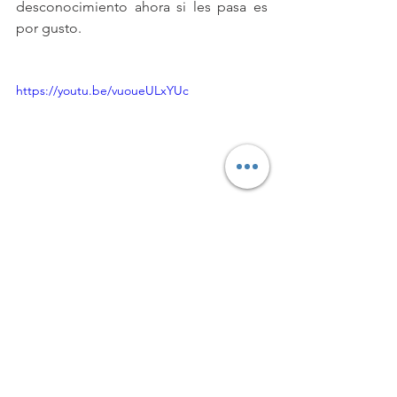
desconocimiento ahora si les pasa es 
por gusto.
https://youtu.be/vuoueULxYUc
seguros para
seguros en mexico
seguros de autos
seguros para autos
seguros medicos
seguros de carros
seguros a terceros
seguros para casas
seguros de gastos medicos mayores
seguros general
seguros hogar
seguros gastos medicos mayores
seguros por mes
seguros rc
seguros vida
seguros retiro