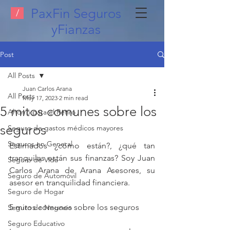
PaxFin Seguros
/
yFianzas
Post
All Posts
Juan Carlos Arana
All Posts
May 17, 2023
2 min read
5 mitos comunes sobre los
Ahorro para el Retiro
seguros
Seguro de gastos médicos mayores
Seguros en General
Estimados ¿cómo están?, ¿qué tan 
tranquilas están sus finanzas? Soy Juan 
Seguro de Vida
Carlos Arana de Arana Asesores, su 
Seguro de Automóvil
asesor en tranquilidad financiera.
Seguro de Hogar
5 mitos comunes sobre los seguros
Seguro de Negocio
Seguro Educativo