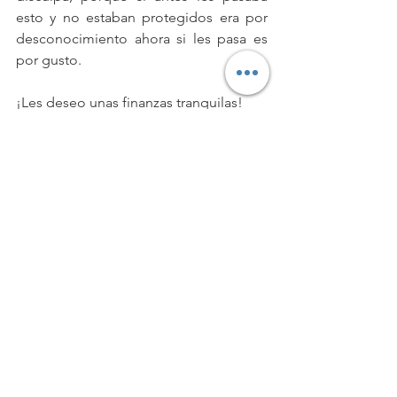
esto y no estaban protegidos era por 
desconocimiento ahora si les pasa es 
por gusto.
¡Les deseo unas finanzas tranquilas!
seguros para
seguros en mexico
seguros de autos
seguros para autos
seguros medicos
seguros de carros
seguros a terceros
seguros para casas
seguros de gastos medicos mayores
seguros general
seguros hogar
seguros gastos medicos mayores
seguros por mes
seguros rc
seguros vida
seguros retiro
2 seguros de vida
seguros para celulares
2 seguros de hogar
seguros y finanzas
seguros universitarios
que seguros son deducibles de impuestos
seguros axa cd juarez
Seguros en General