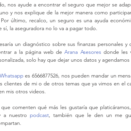
do, nos ayude a encontrar el seguro que mejor se adapte
uno y nos explique de la mejor manera como participa
. Por último, recalco, un seguro es una ayuda económic
 sí, la aseguradora no lo va a pagar todo.
eresaría un diagnóstico sobre sus finanzas personales y 
 entrar a la página web de 
Arana Asesores
 donde les v
sonalizada, solo hay que dejar unos datos y agendamos 
Whatsapp
 es 6566877526, nos pueden mandar un mensaj
s clientes de mi o de otros temas que ya vimos en el c
sen mis otros videos.
ue comenten qué más les gustaría que platicáramos, s
y a nuestro 
podcast
, también que le den un me gust
compartan.