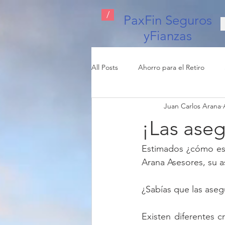
/
PaxFin Seguros
yFianzas
All Posts
Ahorro para el Retiro
Juan Carlos Arana
Seguro de Automóvil
Seguro 
¡Las ase
Estimados ¿cómo est
Arana Asesores, su as
¿Sabías que las aseg
Existen diferentes 