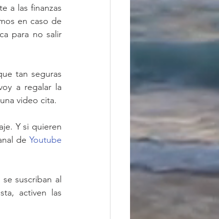
 a las finanzas 
mos en caso de 
a para no salir 
que tan seguras 
oy a regalar la 
una video cita.
e. Y si quieren 
anal de 
Youtube
e suscriban al 
a, activen las 