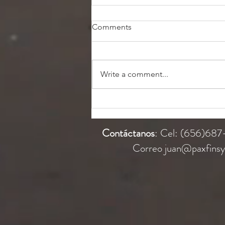
Comments
Write a comment...
¿Por qué los seguros suben
cada año?
Contáctanos
: Cel: (656)68
Correo
juan@paxfins