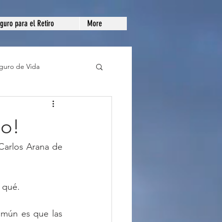
guro para el Retiro
More
guro de Vida
gente de Seguros
do!
Carlos Arana de 
 qué.
omún es que las 