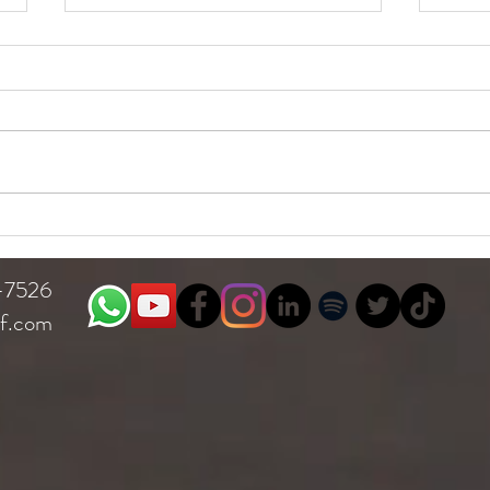
Seguro de responsabilidad
civil vs defensoría legal para
médicos y doctores
Estimados ¿cómo están?, ¿qué
tan tranquilas están sus finanzas?
Soy Juan Carlos Arana de Arana
Asesores, su asesor en
tranquilidad...
5 mi
segu
7-7526
yf.com