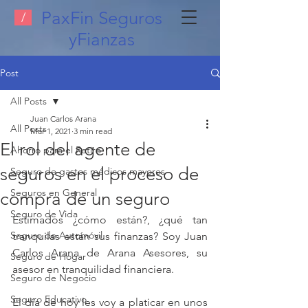
PaxFin Seguros
/
yFianzas
Post
All Posts
Juan Carlos Arana
All Posts
Mar 1, 2021
3 min read
El rol del agente de
Ahorro para el Retiro
seguros en el proceso de
Seguro de gastos médicos mayores
Seguros en General
compra de un seguro
Seguro de Vida
Estimados ¿cómo están?, ¿qué tan 
Seguro de Automóvil
tranquilas están sus finanzas? Soy Juan 
Carlos Arana de Arana Asesores, su 
Seguro de Hogar
asesor en tranquilidad financiera.
Seguro de Negocio
Seguro Educativo
El día de hoy les voy a platicar en unos 