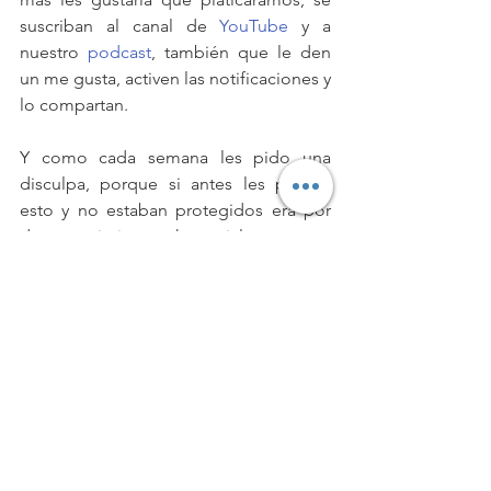
suscriban al canal de 
YouTube
 y a 
nuestro 
podcast
, también que le den 
un me gusta, activen las notificaciones y 
lo compartan.
Y como cada semana les pido una 
disculpa, porque si antes les pasaba 
esto y no estaban protegidos era por 
desconocimiento ahora si les pasa es 
por gusto.
¡Les deseo unas finanzas tranquilas!
https://youtu.be/vCx7I1sGzEM