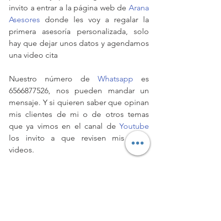
invito a entrar a la página web de 
Arana 
Asesores
 donde les voy a regalar la 
primera asesoría personalizada, solo 
hay que dejar unos datos y agendamos 
una video cita
Nuestro número de 
Whatsapp
 es 
6566877526, nos pueden mandar un 
mensaje. Y si quieren saber que opinan 
mis clientes de mi o de otros temas 
que ya vimos en el canal de 
Youtube
los invito a que revisen mis otros 
videos.
Nos ayudará mucho que comenten qué 
más les gustaría que platicáramos, se 
suscriban al canal de 
YouTube
 y a 
nuestro 
podcast
, también que le den 
un me gusta, activen las notificaciones y 