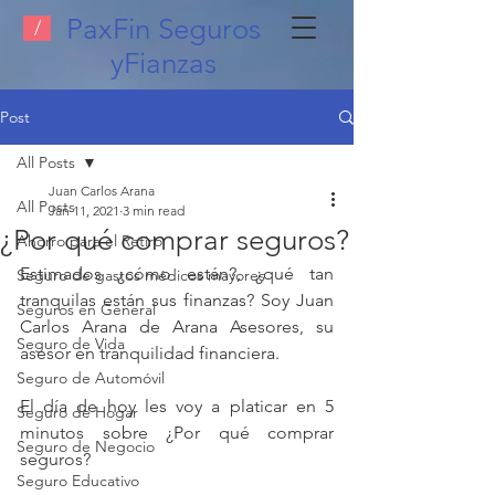
PaxFin Seguros
/
yFianzas
Post
All Posts
Juan Carlos Arana
All Posts
Jan 11, 2021
3 min read
¿Por qué comprar seguros?
Ahorro para el Retiro
Estimados ¿cómo están?, ¿qué tan 
Seguro de gastos médicos mayores
tranquilas están sus finanzas? Soy Juan 
Seguros en General
Carlos Arana de Arana Asesores, su 
Seguro de Vida
asesor en tranquilidad financiera.
Seguro de Automóvil
El día de hoy les voy a platicar en 5 
Seguro de Hogar
minutos sobre ¿Por qué comprar 
Seguro de Negocio
seguros?
Seguro Educativo