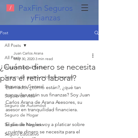
PaxFin Seguros
/
yFianzas
Post
All Posts
Juan Carlos Arana
All Posts
May 30, 2020
3 min read
¿Cuánto dinero se necesita
Ahorro para el Retiro
para el retiro laboral?
Seguro de gastos médicos mayores
Seguros en General
Estimados ¿cómo están?, ¿qué tan 
tranquilas están sus finanzas? Soy Juan 
Seguro de Vida
Carlos Arana de Arana Asesores, su 
Seguro de Automóvil
asesor en tranquilidad financiera.
Seguro de Hogar
El día de hoy les voy a platicar sobre 
Seguro de Negocio
¿cuánto dinero se necesita para el 
Seguro Educativo