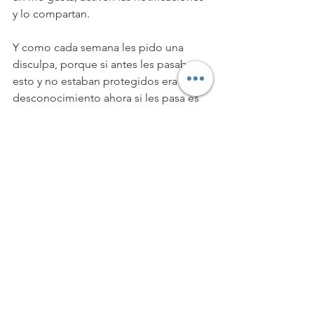
y lo compartan.
Y como cada semana les pido una 
disculpa, porque si antes les pasaba 
esto y no estaban protegidos era por 
desconocimiento ahora si les pasa es 
por gusto.
Les deseo unas finanzas tranquilas, 
¡saludos!
https://youtu.be/isDMM55JWbQ