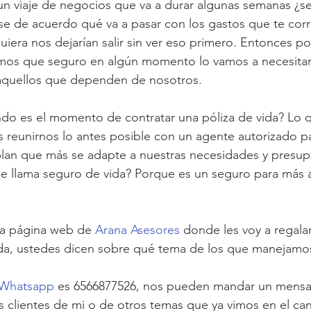
n viaje de negocios que va a durar algunas semanas ¿se 
rse de acuerdo qué va a pasar con los gastos que te co
quiera nos dejarían salir sin ver eso primero. Entonces p
emos que seguro en algún momento lo vamos a necesitar 
 aquellos que dependen de nosotros.
ndo es el momento de contratar una póliza de vida? Lo 
 reunirnos lo antes posible con un agente autorizado p
plan que más se adapte a nuestras necesidades y presup
 llama seguro de vida? Porque es un seguro para más al
 la página web de 
Arana Asesores
 donde les voy a regalar
ada, ustedes dicen sobre qué tema de los que manejamo
Whatsapp
 es 6566877526, nos pueden mandar un mensaje
 clientes de mi o de otros temas que ya vimos en el can