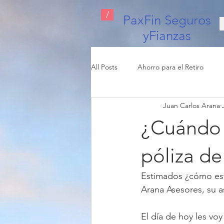
/
PaxFin Seguros
yFianzas
All Posts
Ahorro para el Retiro
Juan Carlos Arana
Seguro de Automóvil
Seguro 
¿Cuándo 
póliza de
Estimados ¿cómo está
Arana Asesores, su as
El día de hoy les vo