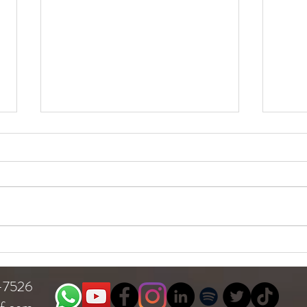
¿Aho
Los seguros ¿una carta de
amor?
7-7526