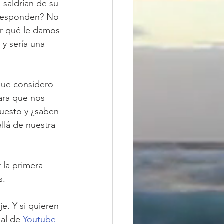
saldrían de su 
rresponden? No 
or qué le damos 
y sería una 
que considero 
ara que nos 
uesto y ¿saben 
lá de nuestra 
 la primera 
s.
. Y si quieren 
al de 
Youtube