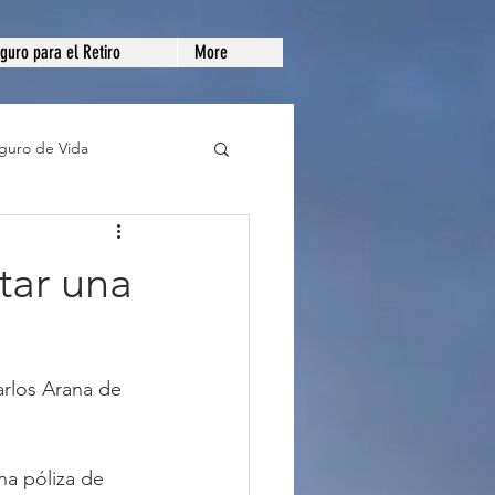
guro para el Retiro
More
guro de Vida
gente de Seguros
tar una
arlos Arana de 
na póliza de 