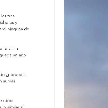
as tres 
iabetes y 
ral ninguna de 
 te vas a 
e queda un año 
do ¿porque la 
on sumas 
e otros 
o similar al 