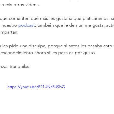
sen mis otros videos.
ue comenten qué más les gustaría que platicáramos, se 
a nuestro 
podcast
, también que le den un me gusta, acti
compartan.
es pido una disculpa, porque si antes les pasaba esto 
esconocimiento ahora si les pasa es por gusto.
nzas tranquilas!
https://youtu.be/E21UNa5U9bQ