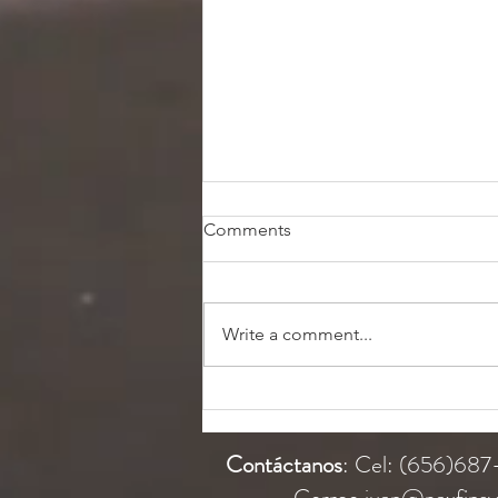
Comments
Write a comment...
Ahorrar en seguros para la
universidad de tus hijos
Contáctanos
: Cel: (656)68