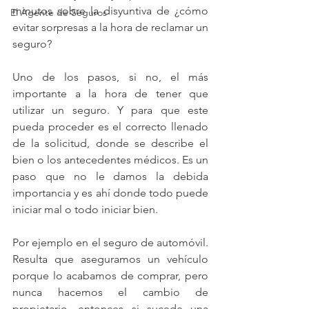
minutos sobre la disyuntiva de ¿cómo 
El Agente de Seguros
evitar sorpresas a la hora de reclamar un 
seguro? 
Uno de los pasos, si no, el más 
importante a la hora de tener que 
utilizar un seguro. Y para que este 
pueda proceder es el correcto llenado 
de la solicitud, donde se describe el 
bien o los antecedentes médicos. Es un 
paso que no le damos la debida 
importancia y es ahí donde todo puede 
iniciar mal o todo iniciar bien.
Por ejemplo en el seguro de automóvil. 
Resulta que aseguramos un vehículo 
porque lo acabamos de comprar, pero 
nunca hacemos el cambio de 
propietario, entonces si sucede una 