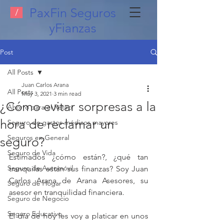
PaxFin Seguros
/
yFianzas
Post
All Posts
Juan Carlos Arana
All Posts
May 3, 2021
3 min read
¿Cómo evitar sorpresas a la
Ahorro para el Retiro
hora de reclamar un
Seguro de gastos médicos mayores
Seguros en General
seguro?
Seguro de Vida
Estimados ¿cómo están?, ¿qué tan 
Seguro de Automóvil
tranquilas están sus finanzas? Soy Juan 
Carlos Arana de Arana Asesores, su 
Seguro de Hogar
asesor en tranquilidad financiera.
Seguro de Negocio
Seguro Educativo
El día de hoy les voy a platicar en unos 