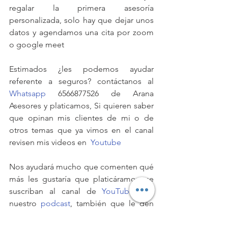
regalar la primera asesoría 
personalizada, solo hay que dejar unos 
datos y agendamos una cita por zoom 
o google meet
Estimados ¿les podemos ayudar 
referente a seguros? contáctanos al 
Whatsapp
 6566877526 de Arana 
Asesores y platicamos, Si quieren saber 
que opinan mis clientes de mi o de 
otros temas que ya vimos en el canal 
revisen mis videos en  
Youtube
Nos ayudará mucho que comenten qué 
más les gustaría que platicáramos, se 
suscriban al canal de 
YouTube
 y a 
nuestro 
podcast
, también que le den 
un me gusta, activen las notificaciones y 
lo compartan, también que nos sigan 